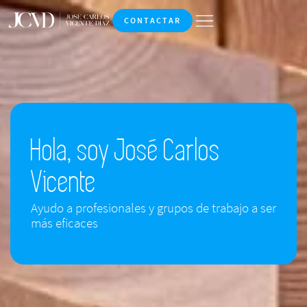
CONTACTAR
Hola, soy José Carlos
Vicente
Ayudo a profesionales y grupos de trabajo a ser
más eficaces