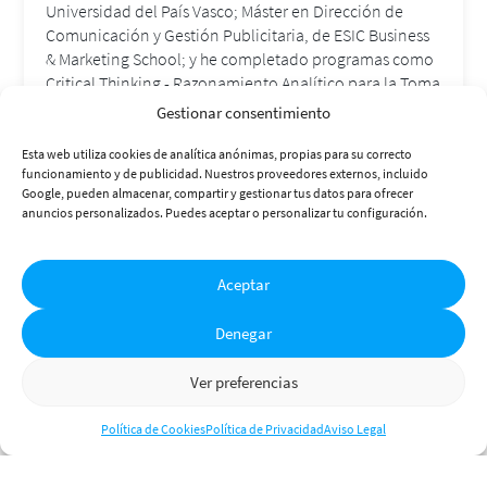
Universidad del País Vasco; Máster en Dirección de
Comunicación y Gestión Publicitaria, de ESIC Business
& Marketing School; y he completado programas como
Critical Thinking - Razonamiento Analítico para la Toma
josecarlosvicente@gmx.es
de Decisiones, de MIT XPRO; o Behavioral Economics:
Gestionar consentimiento
'Nudging' para influenciar la Toma de Decisiones, de
Sígueme en redes sociales
University of Chicago Booth School of Business
Esta web utiliza cookies de analítica anónimas, propias para su correcto
funcionamiento y de publicidad. Nuestros proveedores externos, incluido
Executive Education.
Google, pueden almacenar, compartir y gestionar tus datos para ofrecer
anuncios personalizados. Puedes aceptar o personalizar tu configuración.
Aceptar
2026 · José Carlos Vicente ® Todos los derechos
Denegar
reservados
Créditos
Aviso Legal
Política de Privacidad
Ver preferencias
Política de Cookies
Política de Cookies
Política de Privacidad
Aviso Legal